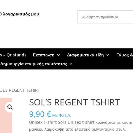
Ο λογαριασμός μου
w – Qr stands
Εκτύπωση
Διαφημιστικά είδη
Γάμος &
Δημιουργία εταιρικής ταυτότητας
OL’S REGENT TSHIRT
SOL’S REGENT TSHIRT
9,90
€
Με Φ.Π.Α.
Unisex T-shirt Sol’s Unisex t-shirt κυλινδρικό με κοντά
μανίκια, λαιμόκοψη από ελαστικό ρι,Μοντέρνο στυλ.