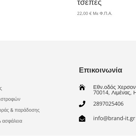
τσέπες
22,00
€
Με Φ.Π.Α.
Επικοινωνία
Εθν.οδός Χερσον

ς
70014, Λιμένας,
πιστροφών
2897025406

οράς & παράδοσης
info@brand-it.gr

 ασφάλεια