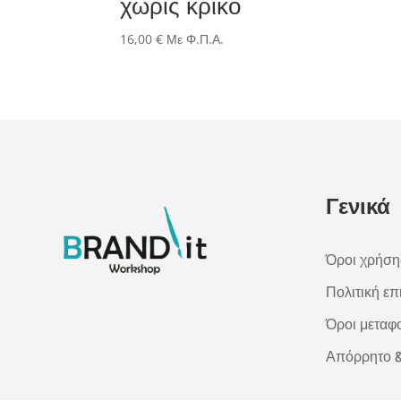
χωρίς κρίκο
16,00
€
Με Φ.Π.Α.
Γενικά
Όροι χρήση
Πολιτική ε
Όροι μεταφ
Απόρρητο &