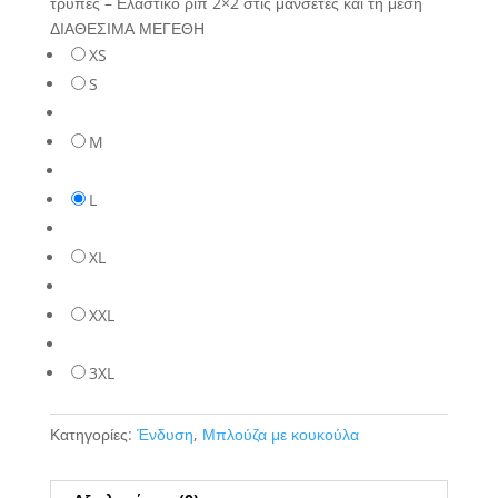
τρύπες – Ελαστικό ριπ 2×2 στις μανσέτες και τη μέση
ΔΙΑΘΕΣΙΜΑ ΜΕΓΕΘΗ
XS
S
M
L
XL
XXL
3XL
Κατηγορίες:
Ένδυση
,
Μπλούζα με κουκούλα