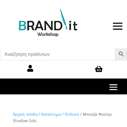


Αρχική σελίδα
/
Κατάστημα
/
Ένδυση
/ Μπούζα Φούτερ
Shadow Sols