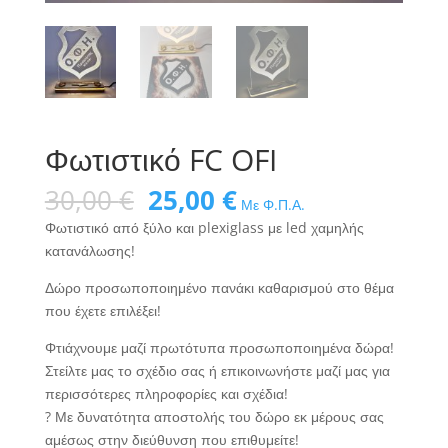
Φωτιστικό FC OFI
Original
Η
30,00
€
25,00
€
Με Φ.Π.Α.
price
τρέχουσα
Φωτιστικό από ξύλο και plexiglass με led χαμηλής
was:
τιμή
κατανάλωσης!
30,00 €.
είναι:
25,00 €.
Δώρο προσωποποιημένο πανάκι καθαρισμού στο θέμα
που έχετε επιλέξει!
Φτιάχνουμε μαζί πρωτότυπα προσωποποιημένα δώρα!
Στείλτε μας το σχέδιο σας ή επικοινωνήστε μαζί μας για
περισσότερες πληροφορίες και σχέδια!
?
Με δυνατότητα αποστολής του δώρο εκ μέρους σας
αμέσως στην διεύθυνση που επιθυμείτε!