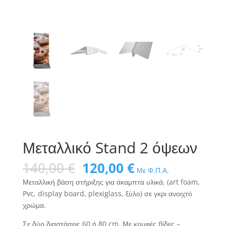
Μεταλλικό Stand 2 όψεων
Original
Η
140,00
€
120,00
€
Με Φ.Π.Α.
price
τρέχουσα
Μεταλλική βάση στήριξης για άκαμπτα υλικά. (art foam,
was:
τιμή
Pvc, display board, plexiglass, ξύλο) σε γκρι ανοιχτό
140,00 €.
είναι:
χρώμα.
120,00 €.
Σε δύο διαστάσεις 60 ή 80 cm. Με κρυφές βίδες –